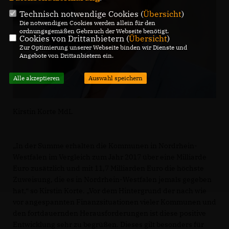
Technisch notwendige Cookies (
Übersicht
)
Die notwendigen Cookies werden allein für den
ordnungsgemäßen Gebrauch der Webseite benötigt.
Cookies von Drittanbietern (
Übersicht
)
Zur Optimierung unserer Webseite binden wir Dienste und
Angebote von Drittanbietern ein.
Alle akzeptieren
Auswahl speichern
Kirstin Korte MdL
In der Summe erhalten die Kommunen in Nordrhein-
Westfalen im Vergleich zum Jahr 2017 über eine Milliarde
Euro zusätzlich und mit 11,7 Milliarden Euro die höchste
Zuweisung, die es in Nordrhein-Westfalen jemals gegeben
hat,“ so Kirstin Korte. „Vor dem Hintergrund der nach wie
vor angespannten Finanzsituationen vieler Kommunen und
den fortdauernden Herausforderungen ist diese positive
Entwicklung sehr zu begrüßen. Dieses gilt besonders für