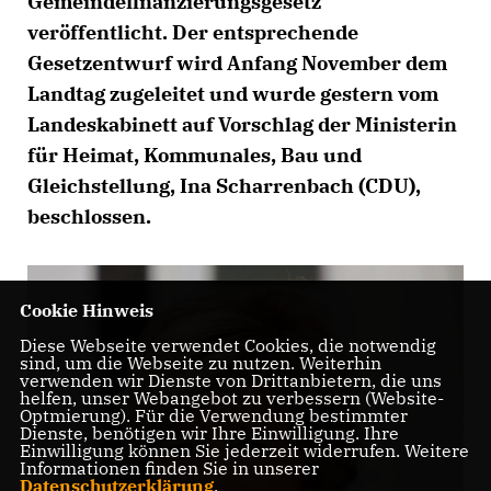
Gemeindefinanzierungsgesetz
veröffentlicht. Der entsprechende
Gesetzentwurf wird Anfang November dem
Landtag zugeleitet und wurde gestern vom
Landeskabinett auf Vorschlag der Ministerin
für Heimat, Kommunales, Bau und
Gleichstellung, Ina Scharrenbach (CDU),
beschlossen.
Cookie Hinweis
Diese Webseite verwendet Cookies, die notwendig
sind, um die Webseite zu nutzen. Weiterhin
verwenden wir Dienste von Drittanbietern, die uns
helfen, unser Webangebot zu verbessern (Website-
Optmierung). Für die Verwendung bestimmter
Dienste, benötigen wir Ihre Einwilligung. Ihre
Einwilligung können Sie jederzeit widerrufen. Weitere
Informationen finden Sie in unserer
Datenschutzerklärung
.