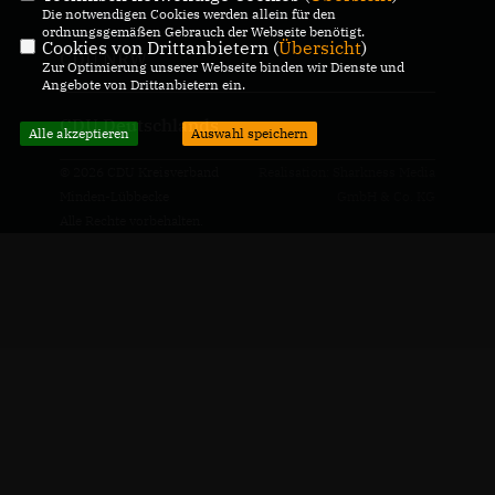
Die notwendigen Cookies werden allein für den
ordnungsgemäßen Gebrauch der Webseite benötigt.
Cookies von Drittanbietern (
Übersicht
)
CDU NRW
Zur Optimierung unserer Webseite binden wir Dienste und
Angebote von Drittanbietern ein.
CDU Deutschlands
Alle akzeptieren
Auswahl speichern
© 2026 CDU Kreisverband
Realisation: Sharkness Media
Minden-Lübbecke
GmbH & Co. KG
Alle Rechte vorbehalten.