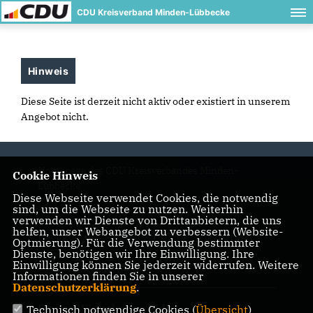
CDU Kreisverband Minden-Lübbecke
Hinweis
Diese Seite ist derzeit nicht aktiv oder existiert in unserem
Angebot nicht.
Homepage des CDU Kreisverbandes Minden-
Cookie Hinweis
Lübbecke
Diese Webseite verwendet Cookies, die notwendig
sind, um die Webseite zu nutzen. Weiterhin
verwenden wir Dienste von Drittanbietern, die uns
helfen, unser Webangebot zu verbessern (Website-
IMPRESSUM
DATENSCHUTZ
KONTAKT
Optmierung). Für die Verwendung bestimmter
Dienste, benötigen wir Ihre Einwilligung. Ihre
Einwilligung können Sie jederzeit widerrufen. Weitere
Dr. Oliver Vogt MdB
Informationen finden Sie in unserer
Datenschutzerklärung
.
Bianca Winkelmann MdL
Technisch notwendige Cookies (
Übersicht
)