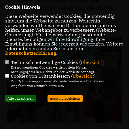
Cookie Hinweis
Paderborn sieht Dr. Oliver Vogt die CDU in
OWL für die bevorstehende Wahl sehr gut
Diese Webseite verwendet Cookies, die notwendig
sind, um die Webseite zu nutzen. Weiterhin
aufgestellt.
verwenden wir Dienste von Drittanbietern, die uns
helfen, unser Webangebot zu verbessern (Website-
Optmierung). Für die Verwendung bestimmter
Dienste, benötigen wir Ihre Einwilligung. Ihre
Einwilligung können Sie jederzeit widerrufen. Weitere
Informationen finden Sie in unserer
Datenschutzerklärung
.
Technisch notwendige Cookies (
Übersicht
)
Die notwendigen Cookies werden allein für den
ordnungsgemäßen Gebrauch der Webseite benötigt.
Cookies von Drittanbietern (
Übersicht
)
Zur Optimierung unserer Webseite binden wir Dienste und
Angebote von Drittanbietern ein.
Alle akzeptieren
Auswahl speichern