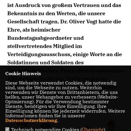
ist Ausdruck von großem Vertrauen und das
Bekenntnis zu den Werten, die unsere
Gesellschaft tragen. Dr. Oliver Vogt hatte die
Ehre, als heimischer
Bundestagsabgeordneter und
stellvertretendes Mitglied im
Verteidigungsausschuss, einige Worte an die
Soldatinnen und Soldaten des
Deutsch/Britischen Pionierbrückenbataillon
Cookie Hinweis
130 richten zu dürfen. Dafür dankte er
Diese Webseite verwendet Cookies, die notwendig
ausdrücklich dem Bataillonskommandeur
sind, um die Webseite zu nutzen. Weiterhin
verwenden wir Dienste von Drittanbietern, die uns
Oberstleutnant Florian Loges.
helfen, unser Webangebot zu verbessern (Website-
Optmierung). Für die Verwendung bestimmter
Dienste, benötigen wir Ihre Einwilligung. Ihre
Einwilligung können Sie jederzeit widerrufen. Weitere
Informationen finden Sie in unserer
Datenschutzerklärung
.
Technisch notwendige Cookies (
Übersicht
)