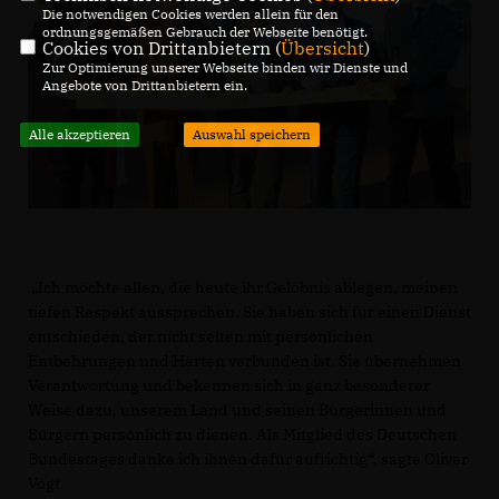
Die notwendigen Cookies werden allein für den
ordnungsgemäßen Gebrauch der Webseite benötigt.
Cookies von Drittanbietern (
Übersicht
)
Zur Optimierung unserer Webseite binden wir Dienste und
Angebote von Drittanbietern ein.
Alle akzeptieren
Auswahl speichern
Ich möchte allen, die heute ihr Gelöbnis ablegen, meinen
tiefen Respekt aussprechen. Sie haben sich für einen Dienst
entschieden, der nicht selten mit persönlichen
Entbehrungen und Härten verbunden ist. Sie übernehmen
Verantwortung und bekennen sich in ganz besonderer
Weise dazu, unserem Land und seinen Bürgerinnen und
Bürgern persönlich zu dienen. Als Mitglied des Deutschen
Bundestages danke ich ihnen dafür aufrichtig“, sagte Oliver
Vogt.